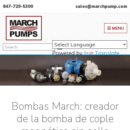
Skip
Skip
Skip
847-729-5300
sales@marchpump.com
to
to
to
March Pump
primary
main
primary
MENU
navigation
content
sidebar
Search
Search
Powered by
Translate
Bombas March: creador
de la bomba de cople